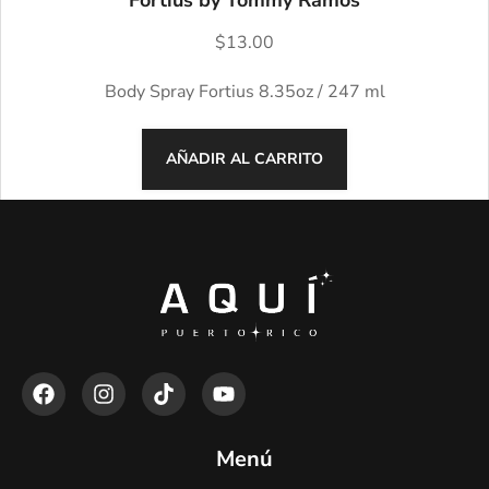
Fortius by Tommy Ramos
$
13.00
Body Spray Fortius 8.35oz / 247 ml
AÑADIR AL CARRITO
Menú