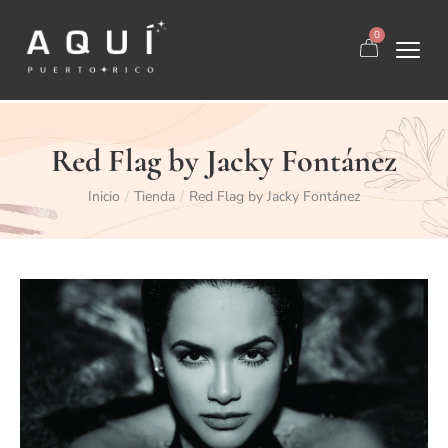
0
Red Flag by Jacky Fontánez
Inicio
Tienda
Red Flag by Jacky Fontánez
/
/