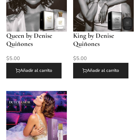
Queen by Denise
King by Denise
Quiñones
Quiñones
$
5.00
$
5.00
Añadir al carrito
Añadir al carrito