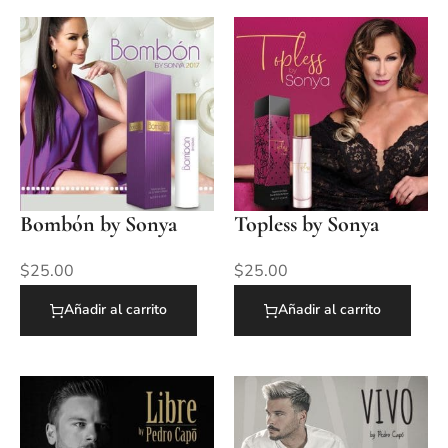
Bombón by Sonya
Topless by Sonya
$
25.00
$
25.00
Añadir al carrito
Añadir al carrito