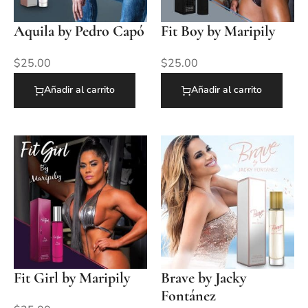
Aquila by Pedro Capó
Fit Boy by Maripily
$
25.00
$
25.00
Añadir al carrito
Añadir al carrito
Fit Girl by Maripily
Brave by Jacky
Fontánez