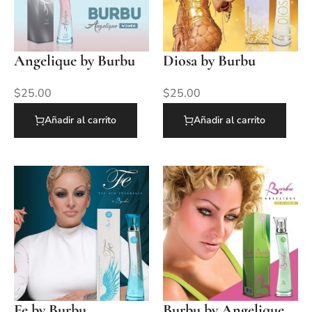
Angelique by Burbu
Diosa by Burbu
$
25.00
$
25.00
Añadir al carrito
Añadir al carrito
Fe by Burbu
Burbu by Angelique