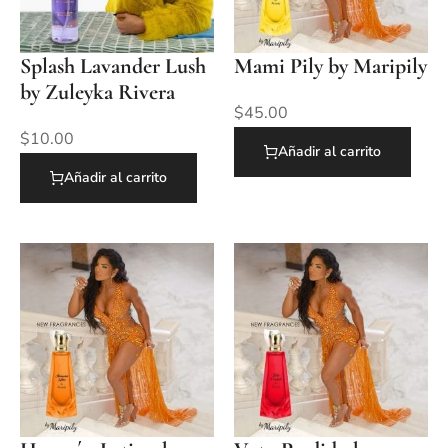
Splash Lavander Lush
Mami Pily by Maripily
by Zuleyka Rivera
$
45.00
$
10.00
Añadir al carrito
Añadir al carrito