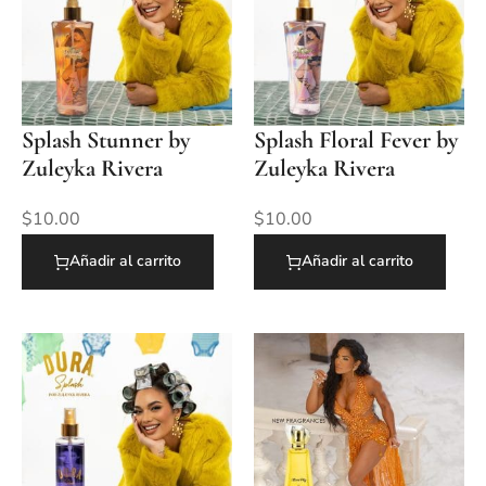
Splash Stunner by
Splash Floral Fever by
Zuleyka Rivera
Zuleyka Rivera
$
10.00
$
10.00
Añadir al carrito
Añadir al carrito