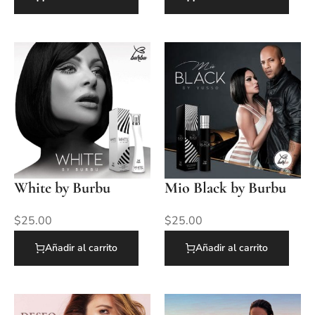
White by Burbu
Mio Black by Burbu
$
25.00
$
25.00
Añadir al carrito
Añadir al carrito