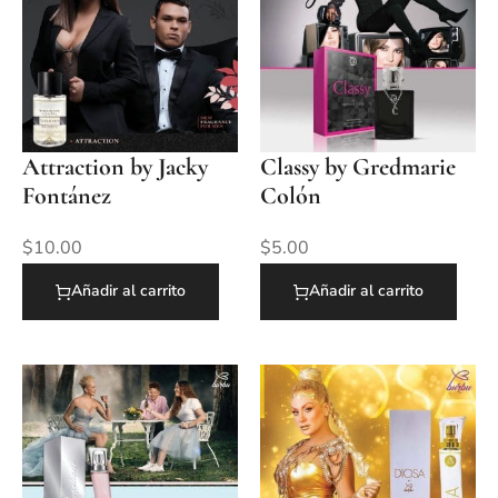
Attraction by Jacky
Classy by Gredmarie
Fontánez
Colón
$
10.00
$
5.00
Añadir al carrito
Añadir al carrito