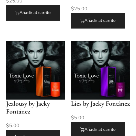
$
25.00
$
25.00
Añadir al carrito
Añadir al carrito
Jealousy by Jacky
Lies by Jacky Fontánez
Fontánez
$
5.00
$
5.00
Añadir al carrito