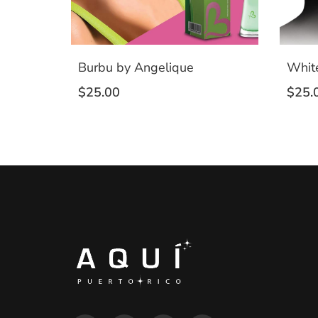
Burbu by Angelique
Whit
$
25.00
$
25.