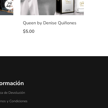
Queen by Denise Quiñones
$
5.00
formación
ica de Devolución
inos y Condiciones