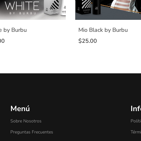
e by Burbu
Mio Black by Burbu
00
$
25.00
Menú
In
Sobre Nosotros
Polít
Preguntas Frecuentes
Térm