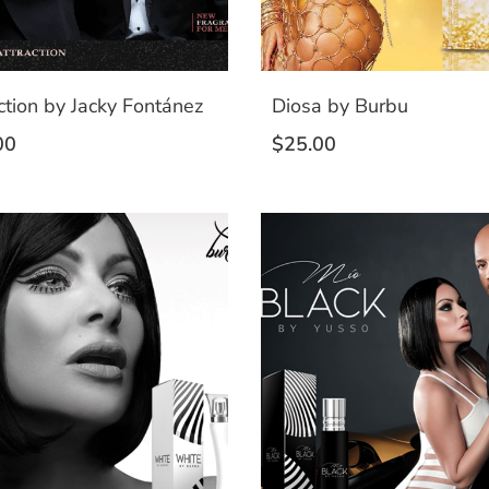
ction by Jacky Fontánez
Diosa by Burbu
00
$
25.00