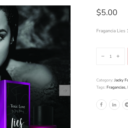
$
5.00
Fragancia Lies 
Category:
Jacky F
Tags:
Fragancias
,