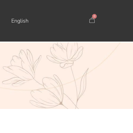
0
English