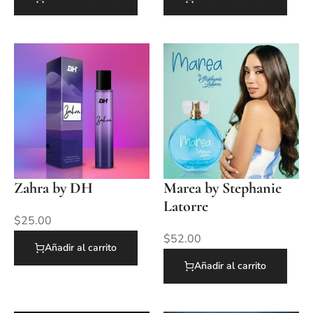
Zahra by DH
Marea by Stephanie
Latorre
$
25.00
$
52.00
Añadir al carrito
Añadir al carrito