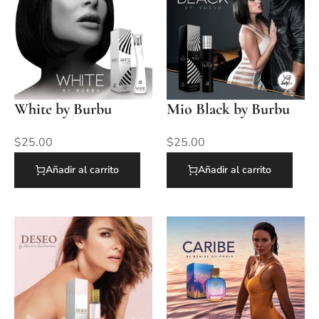
White by Burbu
Mio Black by Burbu
$
25.00
$
25.00
Añadir al carrito
Añadir al carrito