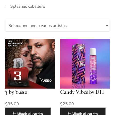
Splashes caballero
Seleccione uno o varios artistas
3 by Yusso
Candy Vibes by DH
$
35.00
$
25.00
Añadir al carrito
Añadir al carrito