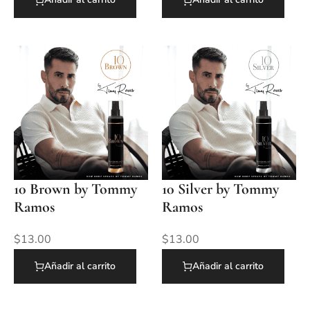
10 Brown by Tommy
10 Silver by Tommy
Ramos
Ramos
$
13.00
$
13.00
Añadir al carrito
Añadir al carrito