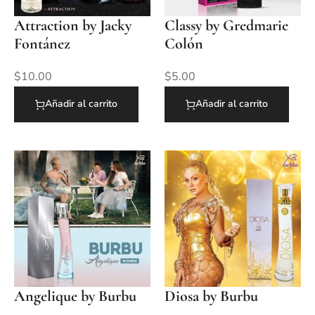
Attraction by Jacky
Classy by Gredmarie
Fontánez
Colón
$
10.00
$
5.00
Añadir al carrito
Añadir al carrito
Angelique by Burbu
Diosa by Burbu