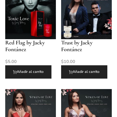
Red Flag by Jacky
Trust by Jacky
Fontánez
Fontánez
$
5.00
$
10.00
Añadir al carrito
Añadir al carrito