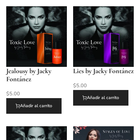
Jealousy by Jacky
Lies by Jacky Fontánez
Fontánez
$
5.00
$
5.00
Añadir al carrito
Añadir al carrito