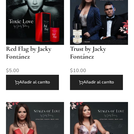
Red Flag by Jacky
Trust by Jacky
Fontánez
Fontánez
$
5.00
$
10.00
Añadir al carrito
Añadir al carrito