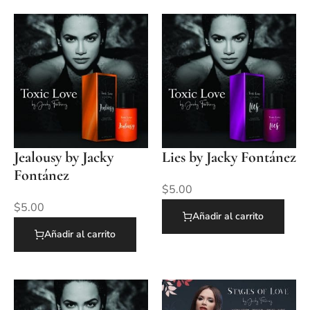
Jealousy by Jacky
Lies by Jacky Fontánez
Fontánez
$
5.00
$
5.00
Añadir al carrito
Añadir al carrito