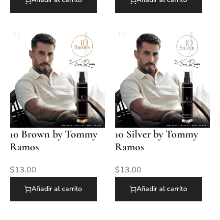
10 Brown by Tommy
10 Silver by Tommy
Ramos
Ramos
$
13.00
$
13.00
Añadir al carrito
Añadir al carrito