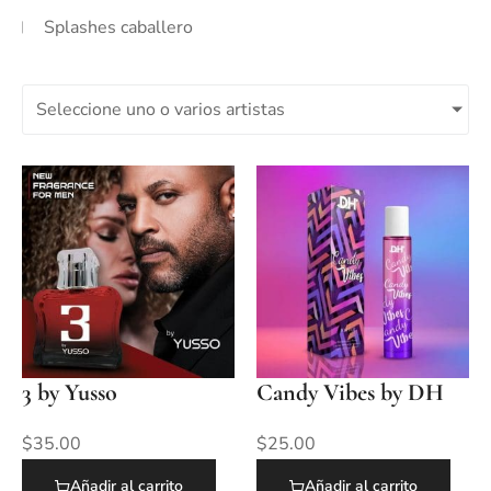
Splashes caballero
Seleccione uno o varios artistas
3 by Yusso
Candy Vibes by DH
$
35.00
$
25.00
Añadir al carrito
Añadir al carrito