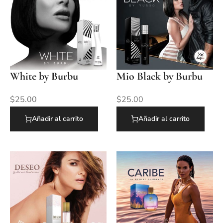
White by Burbu
Mio Black by Burbu
$
25.00
$
25.00
Añadir al carrito
Añadir al carrito