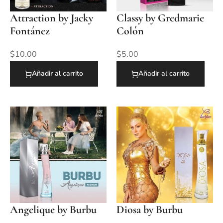
Attraction by Jacky
Classy by Gredmarie
Fontánez
Colón
$
10.00
$
5.00
Añadir al carrito
Añadir al carrito
Angelique by Burbu
Diosa by Burbu