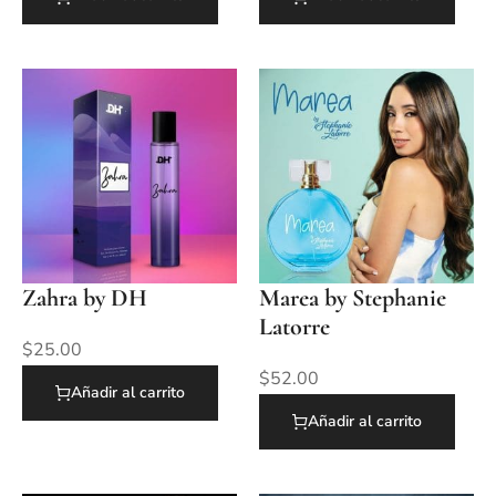
Zahra by DH
Marea by Stephanie
Latorre
$
25.00
$
52.00
Añadir al carrito
Añadir al carrito